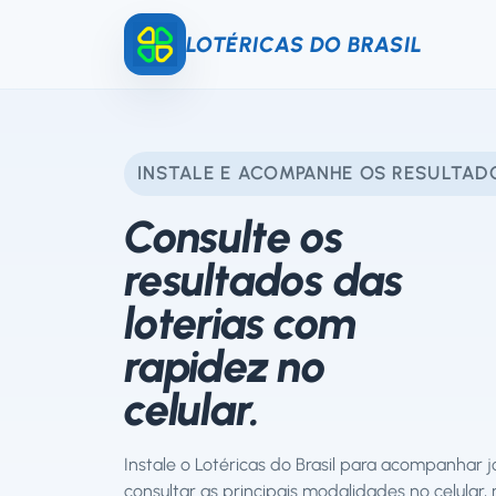
LOTÉRICAS DO BRASIL
INSTALE E ACOMPANHE OS RESULTAD
Consulte os
resultados das
loterias com
rapidez no
celular.
Instale o Lotéricas do Brasil para acompanhar j
consultar as principais modalidades no celular